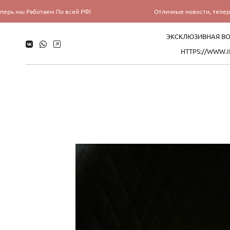
м По всей РФ!
Отличные новости, теперь мы Работаем П
ЭКСКЛЮЗИВНАЯ ВО
HTTPS://WWW.